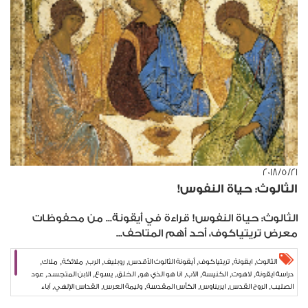
٢١‏/٥‏/٢٠١٨
الثالوث: حياة النفوس!
الثالوث: حياة النفوس! قراءة في أيقونة... من محفوظات
معرض تريتياكوف، أحد أهم المتاحف...
,
,
,
,
,
,
,
,
الثالوث
ايقونة
تريتياكوف
أيقونة الثالوث الأقدس
روبليف
الرب
ملائكة
ملاك
,
,
,
,
,
,
,
,
دراسة ايقونة
لاهوت
الكنيسة
الآب
انا هو الذي هو
الخلق
يسوع
الابن المتجسد
عود
,
,
,
,
,
,
الصليب
الروح القدس
ايريناوس
الكأس المقدسة
وليمة العرس
القداس الإلهي
آباء
,
,
الكنيسة
انطوانيت نمور
شريعة المحبة