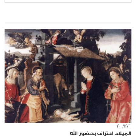
٢١‏/١٢‏/٢٠١١
الميلاد اعتراف بحضور الله