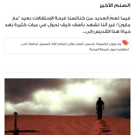
الصنم الأخير
فيما تعمّ العديد من كنائسنا فرحة الإحتفالات بعيد "مار
مارون"؛ غير أننا نشهد بأسف كيف نحوّل في مرات كثيرة زهد
حياة هذا القديس إلى...
,
,
,
,
,
,
,
,
,
,
مار مارون
الكنيسة
قديس
ناسك
اوثان
اصنام
الله
المسيح
قداسة
الرب
,
انطوانيت نمور
شريعة المحبة