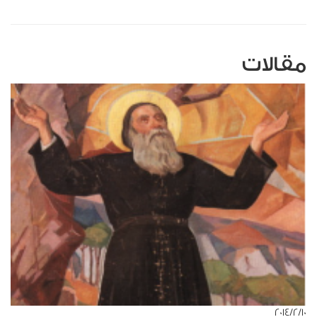
مقالات
١٠‏/٢‏/٢٠١٤