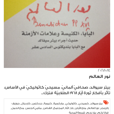
١٤‏/١٠‏/٢٠١٦
نور العالم
بيتر سيوالد، صحافيّ ألمانيّ، مسيحيّ كاثوليكيّ في الأساس،
تأثّر بأفكار ثورة أيّار ١٩٦٨ الطلابيّة فترك...
,
,
,
,
,
,
,
بيتر سيوالد
كسيحي
كاثوليكي
ماركسية
كنيسة
بندكتس
كاردينال
جوزيف
,
,
,
,
,
,
,
,
,
راتزينجر
نور العالم
ملح الأرض
بابا
الله
المجتمع
القداس
مثلييّ الجنس
منع الحمل
,
,
قرانا لكم
بيار نجم
شريعة المحبة