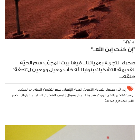
١‏/١٠‏/٢٠١٦
"إن كنت إبن الله..."
صحراء التجربة يومياتنا... فيها يبث المجرِّب سم الحيّة
القديمة: التشكيك بنوايا الله كأب معيل ومعين ل"تحفة"
خلقه،...
,
,
,
,
,
,
,
,
إبن الله
صحراء التجربة
التجربة
الحية
الإنسان
سفر التكوين
الجنّة
أبو الكذب
,
,
,
,
,
,
,
,
معرفة الخير والشر
الموت
شجرة الحياة
يسوع
إبليس
الشهوة
الصليب
قيامة
حضور
,
,
الله
الخلاص
قداسة