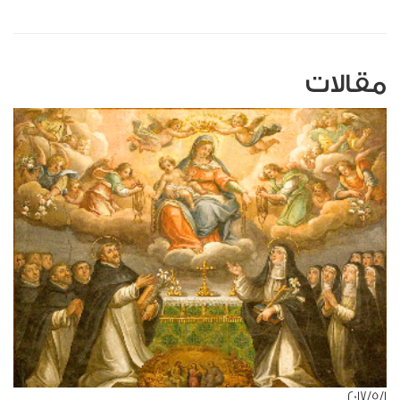
مقالات
١‏/٥‏/٢٠١٧