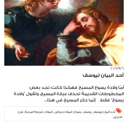
٦‏/٩‏/٢٠١٦
أحد البيان ليوسف
أمّا ولادة يسوع المسيح فهكذا كانت: نجد بعض
المخطوطات القديمة تحذف عبارة المسيح، وتقول "ولادة
يسوع" فقط. إنّما ذكر المسيح في هذا...
,
,
,
,
,
,
أحد البيان ليوسف
يوسف
يسوع
الملاك جبرائيل
الملاك
شريعة المحبة
شرح
الانجيل