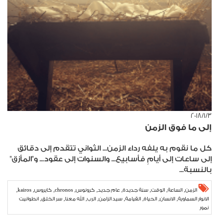
٣‏/١‏/٢٠١٨
إلى ما فوق الزمن
كل ما نقوم به يلفه رداء الزمن... الثواني تتقدم إلى دقائق
إلى ساعات إلى أيامٍ فأسابيع... والسنوات إلى عقود... و"المأزق"
بالنسبة...
,
,
,
,
,
,
,
,
,
الزمن
الساعة
الوقت
سنة جديدة
عام جديد
كرونوس
chronos
كايروس
kairos
,
,
,
,
,
,
,
,
الانوار السماوية
الانسان
الحياة
القيامة
سيد الزامن
الرب
الله معنا
سر الخلق
انطوانيت
نمور