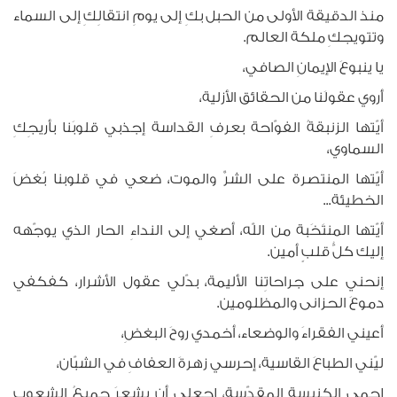
منذ الدقيقة الأولى من الحبل بكِ إلى يومِ انتقالِكِ إلى السماء
وتتويجكِ ملكة العالم.
يا ينبوعَ الإيمانِ الصافي،
أَروي عقولَنا من الحقائق الأزلية،
أيّتها الزنبقةُ الفوّاحة بعرفِ القداسة إجذبي قلوبَنا بأريجِكِ
السماوي،
أيّتها المنتصرة على الشرِّ والموت، ضعي في قلوبنا بُغضَ
الخطيئة...
أيّتها المنتَخَبة من اللّه، أصغي إلى النداءِ الحار الذي يوجّهه
إليك كلُّ قلبٍ أمين.
إنحني على جراحاتِنا الأليمة، بدّلي عقول الأشرار، كفكفي
دموعَ الحزانى والمظلومين.
أعيني الفقراءَ والوضعاء، أخمدي روحَ البغضِ،
ليّني الطباعَ القاسية، إحرسي زهرةَ العفافِ في الشبّان،
إحمي الكنيسة المقدّسة، إجعلي أن يشعرَ جميعُ الشعوبِ