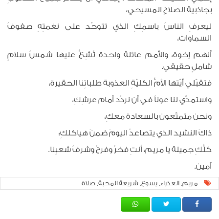
بجاذبية الصلاحِ المسيحي،
ليعرفِ الناسُ باسمِكِ الذي تتوحّد على نغمتِهِ صفوفُ
السماوات،
أنهم إخوة، والأمم عائلة واحدة تُشِعُّ عليها شمسُ سلامٍ
شاملٍ حقيقي.
فتقبّلي أيّتها الأمُّ الكليّةِ العذوبة طلباتِنا الحقيرة،
واستمدّي لنا عوناً في أن نردّد أمام عرشِكِ،
ونحن متمتّعون بالسعادة معكِ،
ذاكَ النشيد الذي يتصاعدُ اليومَ ضمنَ هياكلكِ:
كلُّكِ جميلة يا مريم، أنتِ فخرُ وفرحُ وشرفُ شعبِنا.
آمين.
مريم
العذراء
يسوع
شريعة المحبة
صلاة
,
,
,
,