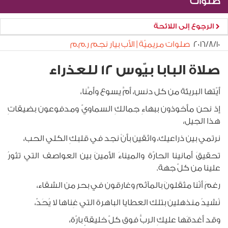
صلوات
الرجوع إلى اللائحة
١٠‏/٨‏/٢٠١٦
صلوات مريميّة | الأب بيار نجم ر.م.م
صلاة البابا بيّوس 12 للعذراء
أيّتها البريئة من كل دنس، أمَّ يسوع وأمَّنا،
إذ نحن مأخوذون ببهاءِ جمالكِ السماويّ ومدفوعون بضيقاتِ
هذا الجيل،
نرتمي بين ذراعيك، واثقين بأنْ نجد في قلبكِ الكلي الحب،
تحقيقَ أمانينا الحارّة والميناءَ الأمينَ بين العواصف التي تثورُ
علينا من كلّ جهة.
رغمَ أنّنا مثقلونَ بالمآثم وغارقون في بحر من الشقاء،
نُشيدُ منذهلين بتلك العطايا الباهرة التي غِناها لا يُحَدّ،
وقد أغدقَها عليكِ الربُّ فوق كلّ خليقةٍ بارّة،