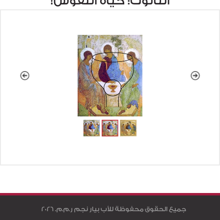
الثالوث: حياة النفوس!
جميع الحقوق محفوظة للأب بيار نجم ر.م.م. 2026