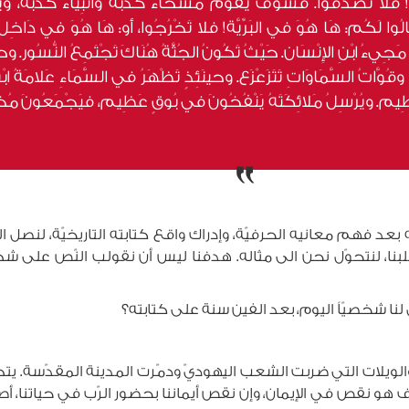
فَلا تُصَدِّقُوا. فَسَوْفَ يَقُومُ مُسَحَاءُ كَذَبَةٌ وأَنْبِيَاءُ كَذَبَة، ويَأْ
ْ قَالُوا لَكُم: هَا هُوَ في البَرِّيَّة! فلا تَخْرُجُوا، أَو: هَا هُوَ في دَاخِلِ
 ابْنِ الإِنْسَان. حَيْثُ تَكُونُ الجُثَّةُ هُنَاكَ تَجْتَمِعُ النُّسُور. وحَالا
َّاتُ السَّمَاوَاتِ تَتَزَعْزَع. وحينَئِذٍ تَظْهَرُ في السَّمَاءِ عَلامَةُ ابْنِ ال
ظِيم. ويُرْسِلُ مَلائِكَتَهُ يَنْفُخُونَ في بُوقٍ عَظِيم، فيَجْمَعُونَ مُخْتَارِي
ه بعد فهم معانيه الحرفيّة، وإدراك واقع كتابته التاريخيّة، لنصل ا
 قلبنا، لنتحوّل نحن الى مثاله. هدفنا ليس أن نقولب النّص على 
 لنا شخصيّاً اليوم، بعد الفين سنة على كتابته؟
لويلات التي ضربت الشعب اليهوديّ ودمّرت المدينة المقدّسة. يتكلّم
و نقص في الإيمان، وإن نقص أيماننا بحضور الرّب في حياتنا، أصب