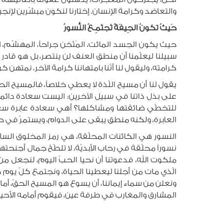
والتعاضد وكرامة الإنسان. إختارنا لنكون مبشّرين لإنجي
حَيثُ تكونُ الجِيفَةُ تَجتَمِـعُ النُّسورُ
حيث يكون الجسد المائت، المُثخن جراحاً، المهشّم، ا
سبيلنا ليعلّمنا أن منطق العنف لن ينتصر، بل هو قاد
كرامته، وليقول لنا أنّنا بامتهاننا كرامة الآخر، نمتهن 
يقول لنا أن مسيح اللّذة لا يعطي خلاصاً، فالمسيح ا
على بذل ذاتنا في سبيل الآخرين: اليست سعادة دائ
للتخطّي ضائقتها ومشاكلها؟ أهي سعادة عابرة سعاد
العابرة، ولكنه منطق يبقى على الدوام، ويستمرّ في حيا
النسور هي الكائنات المحلّقة، هي رمز المخلوق الس
نسوراً محلّقة في رحاب الأبديّة، لا تلطّخ جمال أجنحته
ملكوت الله، فدعوتنا أن نحيا الحبّ اليوم، لنجعل
الّذي مات من أجلنا ليعطينا الحياة، ونجتمع كلّ يوم 
ونعلن من سماء إيماننا، أن يسوع هو المسيح الحقّ، أ
المشارق والمغارب في طرفة عين، فيقوم أمامه الأحياء و