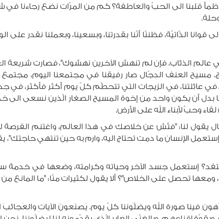
وي ظمأ قلبنا الى الحبّ والعاطفة؟ كم من المرّات نضع رجاءنا في
موحلة.
ى قوانا الذّاتيّة، فظننّا أنّنا بقدرتنا، وبسعينا، وبعملنا نقدر عل
أنت في عالم الذئاب، فإن لم تنهش الآخرين نهشوك"، فصارت شريعة 
ولمحتاج. مسيح العنف الدجّال صار رفيقنا في مجتمعنا اليوم، م
 في عائلتنا، في الزيجات التي تتحطّم كلّ يوم أكثر فأكثر، في جدال
 لنا بدل أن يكون واحد من إخوة المسيح الصغار الّذين نسعى الى
قاء وحبّ لأبناء الله على الأرض.
ال يقول لنا: "فتّش عن خلاصك في هذا العالم، واغتنم الفرصة 
ستعمل الإنسان ما دمت تحتاج اليه، وارم به حين تنتهي حاجتك"، ي
ن إستفد؟ إستعمل جسد الآخر وحياته وكرامته، وضعها في خدمة سع
عها تحصل على الخلاص"؟ ألا يقول لكثيرات منّا: "ما المانع من ال
صورة الله ويضلّوننا كلّ يوم. يَصنَعونَ الآياتِ والعَجائبَ العَظيمةَ ل
ّة إقناعهم، وبالغنّى العابر الّذي يقدّمونه لنا ليضلّوننا، نحن الّ