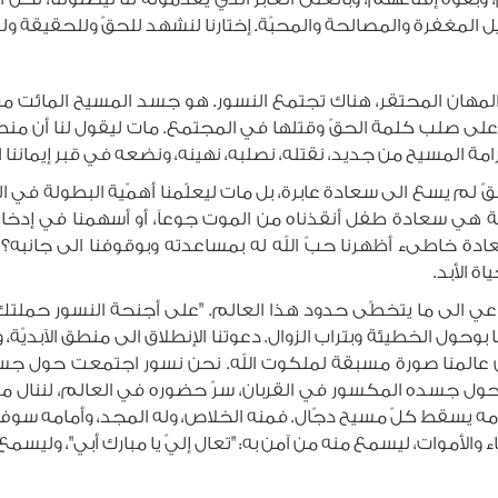
ل المغفرة والمصالحة والمحبّة. إختارنا لنشهد للحقّ وللحقيقة وللع
لمهان المحتقر، هناك تجتمع النسور. هو جسد المسيح المائت من أجل
ر على صلب كلمة الحقّ وقتلها في المجتمع. مات ليقول لنا أن من
كرامة المسيح من جديد، نقتله، نصلبه، نهينه، ونضعه في قبر إيماننا ال
لحقّ لم يسع الى سعادة عابرة، بل مات ليعلّمنا أهمّية البطولة ف
مة هي سعادة طفل أنقذناه من الموت جوعاً، أو أسهمنا في إدخا
ة خاطىء أظهرنا حبّ الله له بمساعدته وبوقوفنا الى جانبه؟ ه
ة الأبد.
اعي الى ما يتخطّى حدود هذا العالم. "على أجنحة النسور حملتك"
ا بوحول الخطيئة وبتراب الزوال. دعوتنا الإنطلاق الى منطق الآبديّ
 من عالمنا صورة مسبقة لملكوت الله. نحن نسور اجتمعت حول ج
حول جسده المكسور في القربان، سرّ حضوره في العالم، لننال منه ز
مامه يسقط كلّ مسيح دجّال. فمنه الخلاص، وله المجد، وأمامه سو
الأموات، ليسمع منه من آمن به: "تعال إليّ يا مبارك أبي"، وليسمع م