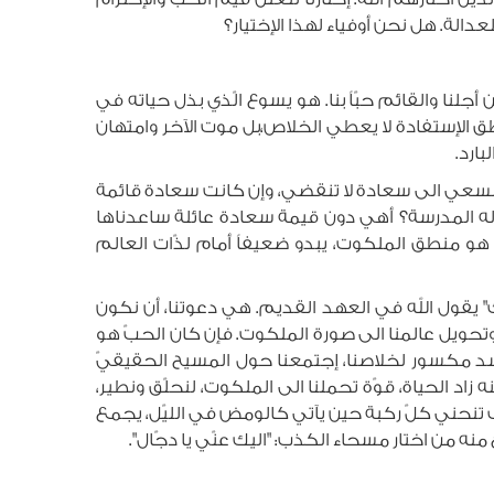
دالة. هل نحن أوفياء لهذا الإختيار؟
نا والقائم حبّاً بنا. هو يسوع الّذي بذل حياته في
طق الإستفادة لا يعطي الخلاص،بل موت الآخر وامتهان
بارد.
ي السعي الى سعادة لا تنقضي، وإن كانت سعادة قائمة
له المدرسة؟ أهي دون قيمة سعادة عائلة ساعدناها
و منطق الملكوت، يبدو ضعيفاً أمام لذّات العالم
 يقول الله في العهد القديم. هي دعوتنا، أن نكون
ة، وتحويل عالمنا الى صورة الملكوت. فإن كان الحبّ هو
سد مكسور لخلاصنا، إجتمعنا حول المسيح الحقيقيّ
اد الحياة، قوّة تحملنا الى الملكوت، لنحلّق ونطير،
ف تنحني كلّ ركبة حين يآتي كالومض في الليّل، يجمع
نه من اختار مسحاء الكذب: "اليك عنّي يا دجّال".