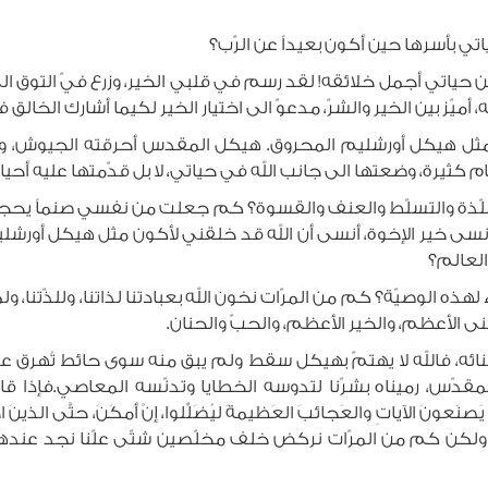
ي بأسرها حين أكون بعيداً عن الرّب؟
 حياتي أجمل خلائقه! لقد رسم في قلبي الخير، وزرع فيّ التوق ال
، أميّز بين الخير والشرّ، مدعوّ الى اختيار الخير لكيما أشارك الخال
 مثل هيكل أورشليم المحروق. هيكل المقدس أحرقته الجيوش، و
ام كثيرة، وضعتها الى جانب الله في حياتي، لا بل قدّمتها عليه أحياناً
للّذة والتسلّط والعنف والقسوة؟ كم جعلت من نفسي صنماً يحجب ص
خير الإخوة، أنسى أن الله قد خلقني لأكون مثل هيكل أورشليم: ع
العالم؟
ء لهذه الوصيّة؟ كم من المرّات نخون الله بعبادتنا لذاتنا، وللذّتنا، ول
نى الأعظم، والخير الأعظم، والحبّ والحنان.
ئه، فالله لا يهتمّ بهيكل سقط ولم يبق منه سوى حائط تُهرق عليه ا
، رميناه بشرّنا لتدوسه الخطايا وتدنّسه المعاصي. فإذا قالَ لكُ
ذّابونَ، يَصنَعونَ الآياتِ والعَجائبَ العَظيمةَ ليُضَلِّلوا، إنْ أمكَنَ، حتَّى ا
ى. ولكن كم من المرّات نركض خلف مخلّصين شتّى علّنا نجد عنده