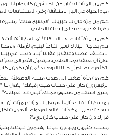
كم من المرّات نفتّش عن الحبّ، وإن كان عابراً، لنر
مياه الحياة في الآبار المشقّقة وفي المستنقعات ال
كم من مرّة قال لنا كبريائنا: "المسيح هناك"، مشيرة ال
وهو القادر وحده على إعطائنا الخلاص.
كم من مرّة أشار عنفنا الينا قائلاً: "ما نفع الله؟ 
هم بحاجة الينا. لا نعير انتباهاً ليتيم، لأرملة، 
المختلف. غضب وعنف يرافقاننا أينما ذهبنا: في بيتنا،
نظنّ أن بعنفنا نجد الخلاص، فيتحوّل الآخر الى عدوّ
يتكلّم عليها نصّ إنجيلنا اليوم، بدلاً من أن يكون مكان ل
كم من مرّة أصغينا الى صوت مسيح الوصوليّة الدجّ
الرئيس وإن كان على حساب صيت رفيقك"، يقول لنا: "إ
يسرق، استفد من صندوق عملك، أليس هذا تعبك...؟".
ومسيح الّلذة الدجّال، ألم يقل لنا مرّات ومرّات أ
سعادتك في المخدّرات، فالعالم دونها ألم ومشاكل، وم
قرارك وإن كان على حساب كائن بريء"؟
مسحاء كثيرون يجوبون حياتنا، يهدمون هيكلنا، يشوّهون فينا 
نحن، يجترحون المعجرات، يذهلون عقولنا بأضاليلهم، وبقو