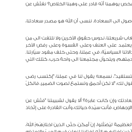
 شخص يوهمنا أنّه قادر على وهبنا الخلاص؟ نفتّش عن
ى الوصول الى السعادة. ننسى أن الله هو مصدر سعادتنا،
الغاب شريعتنا، ندوس حقوق الآخرين ولا نلتفت الى من
جتمع يعتمد على العنف وعلى القسوة وعلى رفض الآخر
اتنا السياسيّة، في عملنا، وحتى خلف مقود سيّارتنا.
 خدمتهم، ويتحوّل مجتمعنا الى واحة حرب، كتلك التي
لتستفيد"، نسمعه يقول لنا في عملنا: "إكتسب رضى
قول لك: "لا تكن أحمق وتستمع لصوت الضمير، فالكلّ
ادتك وإن كانت عابرة؟ ألا يقول لشبيبتنا "فتّش عن
إجهاض، فأنت سيّدة حياتك، وأنت القادرة على إتّخاذ
يُضَلِّلوا، إنْ أمكَنَ، حتَّى الذينَ ا‏ختارَهُمُ اللهُ،
ذين اختارهم الله. إختارنا لنعلن قيم الحبّ والإحترام