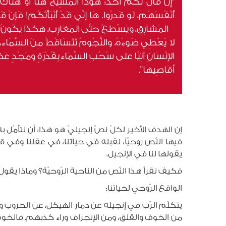
"إِنْ قَالَ لَكُم أَحَد: هُوَذَا المَسِيحُ هُنَا أَوْ هُنَاك! 
أَنْفُسَهُم، لَو قَدِرُوا. هَا إِنِّي قَدْ أَنْبَأْتُكُم! فَإِن
المَشَارِق، ويَسْطَعُ حَتَّى المَغَارِب، هكَذَا يَكُونُ مَجِيءُ
لا يُعْطِي ضَوءَهُ، والنُّجُومُ تَتَسَاقَطُ مِنَ السَّمَاء، وقُو
الإِنْسَانِ آتِيًا على سُحُبِ السَّمَاءِ بِقُدْرَةٍ ومَجْدٍ عَ
أَقَاصِيهَا".
إن الهدف الأخير لكلّ نصّ إنجيليّ هو هذا: أن نتأمّل ب
فيها النّص روحيّاً، نقبله في حياتنا، في عقلنا وفي
يقولها لنا في الإنجيل.
فكيف نقرأ هذا النّص من الناحية الرّوحيّة؟ وماذا يقول
الواقع الرّوحي لحياتنا:
يتكلّم الرّب في إنجيله عن دمار الهيكل، عن الحروب وا
من الخوف والقلق، ومن الإنجراف وراء كذبهم. فالخوف ه