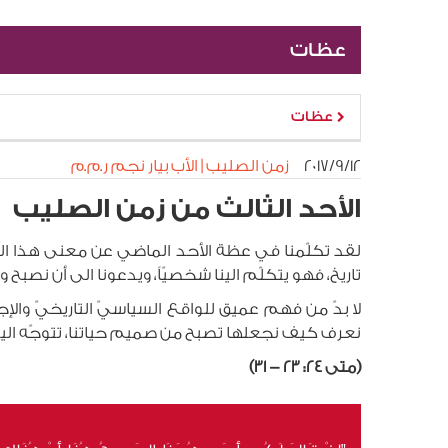
عظات
عظات
١٢‏/٩‏/٢٠١٧
زمن الصليب | الأب بيار نجم ر.م.م
الأحد الثالث من زمن الصليب
لقد تكلّمنا في عظة الأحد الماضي عن معنى هذا النّص
تاريخ، فهو يتكلّم الينا شخصيّاً، ويدعونا الى أن نصبح
لا بدّ من فهم عميق للواقع السياسيّ التاريخيّ والإ
نعرف كيف نجعلها تصبح من صميم حياتنا، تتوجّه الينا شخص
(متى 24: 23 - 31)