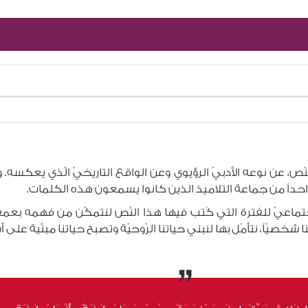
، عن نوعه الأدبيّ الرؤيوي وعن الواقع التاريخيّ الّذي يعكسه.
 واحداً من جماعة التلاميذ الذين كانوا يسمعون هذه الكلمات.
جتماعيّ للفترة التي كُتب فيها هذا النّص لنتمكّن من فهمه بعم
يّاً، نتأمّل بها لنبني حياتنا الرّوحيّة وتصبح حياتنا مبنّية على أ