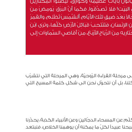
تُونَ بِآيَاتٍ عَظِيمَةٍ وخَوارِق، لِيُضِلُّوا المُخْتَارِينَ
 البَيْت! فَلا تُصَدِّقُوا. فكَمَا أَنَّ البَرْقَ يُومِضُ مِنَ
ً بَعْدَ ضِيقِ تِلْكَ الأَيَّام، أَلشَّمْسُ تُظْلِم، والقَمَرُ
إِنْسَان، فَتَنْتَحِبُ قَبَائِلُ الأَرْضِ كُلُّها، وتَرَى ابْنَ
هِ مِنَ الرِّيَاحِ الأَرْبَع، مِنْ أَقَاصي السَّمَاوَاتِ إِلى
لى مرحلة القراءة الرّوحيّة، وهي المرحلة التي نتشرّب
شكلنا، بل أن نتحوّل نحن الى شكل كلمة المسيح التي
 عن المسحاء الدجّالين وعن الأنبياء الكذبة، يحذّرنا
حنا عبيداً لكلّ ما يمكنه أن يوهمنا الخلاص، فنبتعد