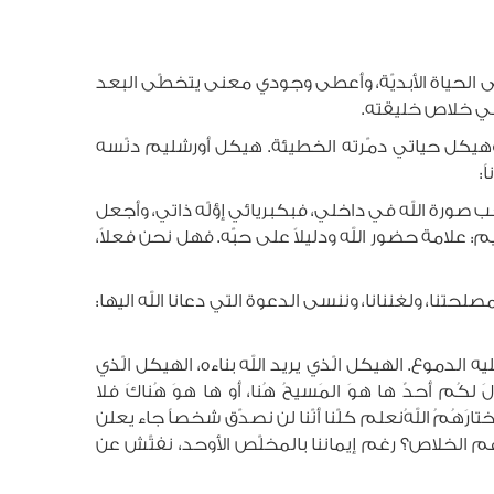
ى الحياة الأبديّة، وأعطى وجودي معنى يتخطّى البعد
ق في خلاص خليقته.
هيكل حياتي دمّرته الخطيئة. هيكل أورشليم دنّسه
:
ورة الله في داخلي، فبكبريائي إؤلّه ذاتي، وأجعل
لامة حضور الله ودليلاً على حبّه. فهل نحن فعلاً،
مصلحتنا، ولغننانا، وننسى الدعوة التي دعانا الله اليها:
لدموع. الهيكل الّذي يريد الله بناءه، الهيكل الّذي
م أحدٌ ها هوَ المَسيحُ هُنا، أو ها هوَ هُناكَ فلا
لذينَ ا‏ختارَهُمُ اللهُ نعلم كلّنا أنّنا لن نصدّق شخصاً جاء يعلن
م الخلاص؟ رغم إيماننا بالمخلّص الأوحد، نفتّش عن