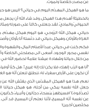
عن مصدر خلاصنا ونموت.
ما هو الهيكل المهدّم اليوم في حياتي؟ اليس هو حيات
بالخطيئة أهدم هذا الهيكل، وقد شاء الله أن يجعل من
الحيوانيّ والماديّ. لقد جعلني كائناً على صورته ومثاله
حياتي، هيكل الله الرّوحي، هو اليوم هيكل مهدّم،
الغزاة بالأوثان، وهيكل حياتي قد دنّسته أنا بأوثان وأصن
فكم كنت في حياتي عبداً لأصنام المال، والشهوة وا
نفسي محور الوجود. أسعى الى مصلحتي الخاصّة وأنسى 
من خلال حياتنا وشهادة عيشنا علامة لحضور الله في 
"أنا هو الرّب إلهك، فلا يكن لك إله غيري"، هل كنّا أوفيا
أن نكون على الأرض سفراء له، ننطلق لنعلن أنّه هو الغ
نعم، هذا هو الهيكل المقدّس الّذي يفتّش الله عن بنا
جعل الله نفسه يبكي من أجله، هو هيكل حياتنا المقدّس
تُصدِّقوهُ،24فسيَظهرُ مُسَحاءُ دجّالونَ وأنبـياءُ ك
عن نفسه أنّه المسيح، لأنّنا نعلم أن المسيح قد أت
مخلّصين آخرين!