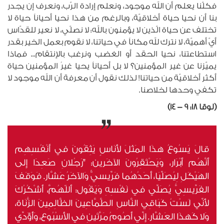
فكلّنا يعلم أن الله موجود، ونعلم إرادة الرّب، ونعرف إن يجدر
بنا أن نحيا حياة أخلاقيّة، وبالرغم من هذا نحيا أحياناً حياة لا
تختلف عن حياة الّذين لا يؤمنون بالله: لا نصلّي، لا نعير للقدّاس
أيّ أهميّة، لا نترك لله مكاناً في حياتنا، لا نقوم بعمل الخير بقدر
استطاعتنا، نحيا الحقد أو الغضب ونرغب بالإنتقام... فماذا
يميّزنا عن غير المؤمنين؟ لا بل أحياناً يحيا غيرُ المؤمنين حياة
أكثر أخلاقيّة من حياتنا! لذلك نقول أن معرفة أن الله موجود لا
تكفي وحدها لخلاصنا.
(لوقا 18: 9 - 14)
قالَ يَسُوعُ هذَا المَثَلَ لأُنَاسٍ يَثِقُونَ في أَنْفُسِهِم
أَنَّهُم أَبْرَار، وَيَحْتَقِرُونَ الآخَرين: "رَجُلانِ صَعِدَا إِلى
الهَيْكَلِ لِيُصَلِّيَا، أَحَدُهُما فَرِّيسيٌّ وَالآخَرُ عَشَّار. فَوَقَفَ
الفَرِّيسِيُّ يُصَلِّي في نَفْسِهِ وَيَقُول: أَللّهُمَّ، أَشْكُرُكَ
لأَنِّي لَسْتُ كَبَاقِي النَّاسِ الطَّمَّاعِينَ الظَّالِمِينَ الزُّنَاة،
وَلا كَهذَا العَشَّار. إِنِّي أَصُومُ مَرَّتَينِ في الأُسْبُوع، وَأُؤَدِّي