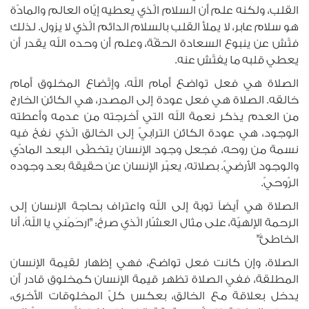
القلب، ولكنه علم أن السلام الّذي يعطيه إيّاه العالم والمادّة
هو سلام عابر، لا يملأ القلب بالسلام الدائم الّذي لا يزول. لذلك
فتّش عن ينبوع السعادة الحقّة، وعلم أن وحده الله يقدر أن
يعطي قلبه ما يفتّش عنه.
الصلاة هي فعل تواضع أمام الله، وإتّضاع المخلوق أمام
خالقه. الصلاة هي فعل عودة إلى المصدر، هي الكائن الخارج
من العدم يذكر نعمة الله التي أخرجته من عدمه وأعطته
الوجود، هي عودة الكائن الترابيّ إلى الخالق الّذي نفخ فيه
نسمة من روحه، فجعل وجود الإنسان يتخطّى البعد المادّي
والوجود الأرضيّ. بصلاته، يعبّر الإنسان عن حقيقة بعد وجوده
الرّوحيّ.
الصلاة هي أيضاً توبة إلى الله واعتراف بحاجة الإنسان إلى
الرحمة الإلهيّة، على مثال العشّار الّذي صرخ: "ا‏رحَمْني يا اللهُ، أنا
الخاطئُ"
الصلاة، وإن كانت فعل تواضع، فهي إظهار لقيمة الإنسان
المطلقة، ففي الصلاة تظهر قيمة الإنسان كمخلوق قادر أن
يدخل بعلاقة مع الخالق، بعكس كلّ المخلوقات الأخرى،