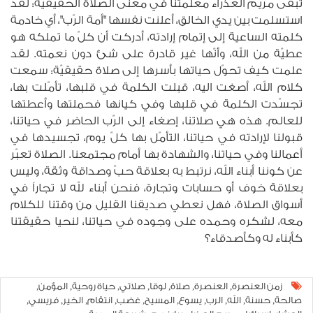
تبقى مريم العذراء معلّمتنا في معنى الصلاة الحقيقيّة: لقد
استسلمت بين يدي الخالق، أعلنت نفسها "أمة الرّب"، أي خادمة
كلمته الساعية إلى إتمام إرادته، أدركت أن كلّ ما تملكه هو
عطيّة من الله، وأنّها غير قادرة على شئ دون نعمته. لقد
علمت كيف تحوّل حياتها بأسرها إلى صلاة حقيقيّة: سمعت
كلام الله، أصغت اليه، قبلت الكلمة في قلبها، تأمّلت بها،
تجسّدت الكلمة في قلبها وفي كيانها فحملتها وأعطتها
للعالم. هذه هي صلاتنا، إصغاء إلى الرّب الحاضر في حياتنا،
قبولنا لإرادته في حياتنا، التأمّل بها كلّ يوم، تجسيدها في
أعمالنا وفي حياتنا، والشهادة بها أمام مجتمعنا. الصلاة تعبّر
عن كوننا أبناء الله، نرتبط به بعلاقة حبّ وصداقة وثقة، وليس
بعلاقة خوف أو حسابات وتجارة، فنحن أبناء لله لا تجاراً في
أسواق الصلاة، فهل نعطي صديقنا القليل من وقتنا للكلام
معه، لشكره وحمده على وجوده في حياتنا، لنحيا حقيقتنا
كأبناء له وكأصدقاء؟
زمن العنصرة
العنصرة
صلاة
لوقا
صلاتي
حياة روحية
المؤمن
,
,
,
,
,
,
,
صالحة
حسنة
الله
الرب
يسوع
المسيح
غضب
انتقام
الخير
فريسي
,
,
,
,
,
,
,
,
,
,