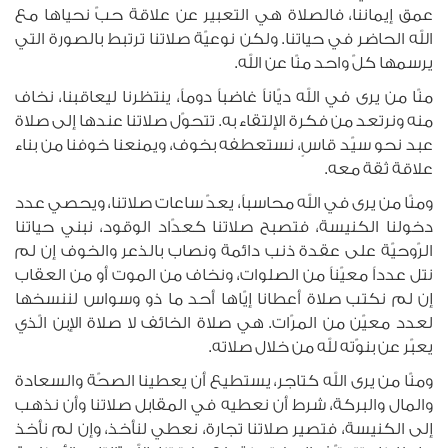
عمق إيماننا، فالصلاة هي التعبير عن علاقة حبّ نحياها مع
الله الحاضر في حياتنا. ولكن نوعيّة صلاتنا ترتبط بالصورة التي
يرسمها كلّ واحد منّا عن الله.
منّا من يرى في الله ديّاناً غاضباً دوماً، ينتظرنا ليعاقبنا، نخاف
منه ونرتعد من فكرة الإلتقاء به. تتحوّل صلاتنا عندها إلى صلاة
عبد نحو سيّد قاسٍ، نستعطفه بخوف، ويمنعنا خوفنا من بناء
علاقة ثقة معه.
ومنّا من يرى في الله محاسباً، يعدّ ساعات صلاتنا، ويحصي عدد
دخولنا الكنيسة، فتصبح صلاتنا كعدّاد الوقود، نبني حياتنا
الرّوحيّة على عقدة ذنب دائمة ونصاب بالذعر والخوف إن لم
نتل عدداً معيّناً من الصلوات، ونخاف من الموت أو من العقاب
إن لم نكتب صلاة أعطانا إيّاها أحد ما ذو وسواس لننسخها
لعدد معيّن من المرّات. هي صلاة الخائف لا صلاة الإبن الّذي
يعبّر عن بنوّته لله من خلال صلاته.
ومنّا من يرى الله كتاجر، يستطيع أن يعطينا الصحّة والسعادة
والمال والبركة، شرط أن نعطيه في المقابل صلاتنا وأن نذهب
إلى الكنيسة، فتصير صلاتنا تجارة، نعطي لنأخذ، وإن لم نأخذ