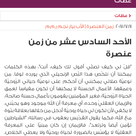
عظات
عظات
١١‏/٧‏/٢٠١٧
زمن العنصرة | الأب بيار نجم ر.م.م
الأحد السادس عشر من زمن
عنصرة
"قلّ لي كيف تصلّي أقول لك كيف، أنت"، بهذه الكلمات
يمكننا أن نلخّص هذا النّص الإنجيلي الّذي يورده لوقا. من
نوعيّة صلاتي يمكنني أن أحكم على نوعيّة حياتي الرّوحيّة
وعمقها. الأعمال الحسنة لا يمكنها أن تكون مقياساً لعمق
الحياة الرّوحيّة، فغير المؤمنين يقومون بأعمال حسنة صالحة،
والإيمان العقليّ وحده، أي معرفة أن الله موجود وهو يحبّني،
لا يكفي لأن تكون لي حياة روحيّة أدخل من خلالها بعلاقة بنّوة
مع الله، فكما يقول القدّيس يعقوب في رسالته: "الشياطين
تؤمن أيضاً وترتعد"، فالإيمان إن كان مبنيّاً على المعرفة
العقليّة لا يؤسّس بالضرورة لحياة روحيّة ولا يعطي الخلاص،