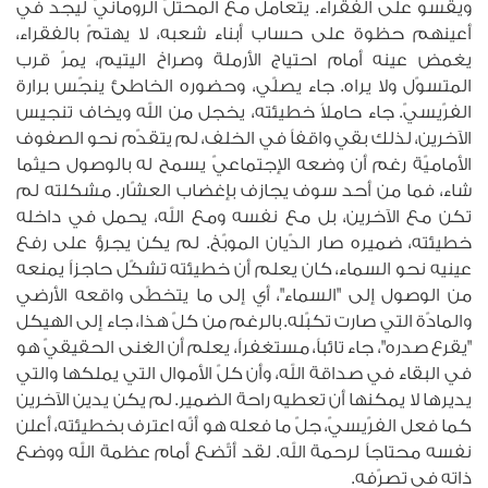
ويقسو على الفقراء. يتعامل مع المحتلّ الرومانيّ ليجد في
أعينهم حظوة على حساب أبناء شعبه، لا يهتمّ بالفقراء،
يغمض عينه أمام احتياج الأرملة وصراخ اليتيم، يمرّ قرب
المتسوّل ولا يراه. جاء يصلّي، وحضوره الخاطئ ينجّس برارة
الفرّيسيّ. جاء حاملاً خطيئته، يخجل من الله ويخاف تنجيس
الآخرين، لذلك بقي واقفاً في الخلف، لم يتقدّم نحو الصفوف
الأماميّة رغم أن وضعه الإجتماعيّ يسمح له بالوصول حيثما
شاء، فما من أحد سوف يجازف بإغضاب العشّار. مشكلته لم
تكن مع الآخرين، بل مع نفسه ومع الله، يحمل في داخله
خطيئته، ضميره صار الدّيان الموبّخ. لم يكن يجرؤ على رفع
عينيه نحو السماء، كان يعلم أن خطيئته تشكّل حاجزاً يمنعه
من الوصول إلى "السماء"، أي إلى ما يتخطّى واقعه الأرضي
والمادّة التي صارت تكبّله. بالرغم من كلّ هذا، جاء إلى الهيكل
"يقرع صدره"، جاء تائباً، مستغفراً، يعلم أن الغنى الحقيقيّ هو
في البقاء في صداقة الله، وأن كلّ الأموال التي يملكها والتي
يديرها لا يمكنها أن تعطيه راحة الضمير. لم يكن يدين الآخرين
كما فعل الفرّيسيّ، جلّ ما فعله هو أنّه اعترف بخطيئته، أعلن
نفسه محتاجاً لرحمة الله. لقد أتّضع أمام عظمة الله ووضع
ذاته في تصرّفه.