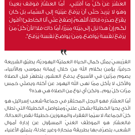
العُشْرَ عَنْ كُلِّ مَا أَقْتَنِي. أَمَّا العَشَّارُ فَوَقَفَ بَعِيدًا
وَهُوَ لا يُرِيدُ حَتَّى أَنْ يَرْفَعَ عَيْنَيْهِ إِلى السَّمَاء، بَلْ كانَ
يَقْرَعُ صَدْرَهُ قَائِلاً: أَللّهُمَّ، إِصْفَحْ عَنِّي أَنَا الخَاطِئ! أَقُولُ
لَكُم إِنَّ هذَا نَزَلَ إِلَى بَيْتِهِ مُبَرَّرًا، أَمَّا ذاكَ فَلا! لأَنَّ كُلَّ مَنْ
يَرْفَعُ نَفْسَهُ يُوَاضَع، وَمَنْ يُواضِعُ نَفْسَهُ يُرْفَع".
الفرّيسيّ يمثّل كمال الحياة العمليّة اليهوديّة: يطبّق الشريعة
حرفيّاً، يؤمن بكلام الله من خلال إيمانه بموسى وبالأنبياء،
يصوم مرّتين في الأسبوع، يدفع العشور، يتطهّر قبل الصلاة
والأكل، لا يأكل ممّا نهى الله اليهود عن أكله، ويصلّي خمس
مرّات كلّ يوم... ولكن أي نوع من الصلاة هي هذه؟
أمّا العشّار فهو الرجل المحتَقَر في جماعة شعب إسرائيل: هو
الّذي يحيا الخطيئة بشكل علنيّ ومتواصل، الخطيئة التي تطال
كلّ الجماعة، لا سيّما الفقراء والمعوزين، خطيئة نقص العدالة.
فالعشّار هو الموظّف الغنيّ المسؤول عن إدارة أموال
الشعب، يتصرّف بها بطريقة منحازة وغير عادلة، يتملّق الأغنياء