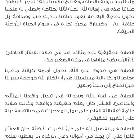
ما طلبناه تتوقّف الصلاة، ونقطع علاقتنا بالله "التاجر الأعظم".
صلاتنا هذه هي إهانة لله، نحبّه لأنّنا نحتاجه ونصلّي له عندما
نكون بحاجة اليه، فلا تعود صلاتنا حديث حبّ وصداقة، بل
علاقة ربح وخسارة، مجرّد تجارة في سوق الحياة الرّوحيّة
المزيّفة.
الصلاة الحقيقيّة نجد مثالها هنا في صلاة العشّار الخاطئ،
لأنّ الرّب يضع مزاياها في مثله الصغير هذا:
الصلاة هي قدوم نحو الله، نحمل أمامه كياننا، ماضينا
وحاضرنا ونكل اليه مستقبلنا. هي أن نختار الله كوجهة سير لنا
حين نحتاج إلى ملجأ ومعين.
الصلاة هي ثقة بالله وبقدرته في تبديل واقعنا المتألّم
والخاطئ. العشّار كان يعلم حقيقته وواقعه، وكانت صلاته
علامة ثقة بالله القادر على عمل المعجزات في حياته، وبقدرته
على التغيير الحقيقيّ.
الصلاة هي تفضيل لله على كلّ الخيرات الأرضيّة. كان العشّار
قادراً على أن يجد في أمواله وفي مركزه ما يعطيه سلام