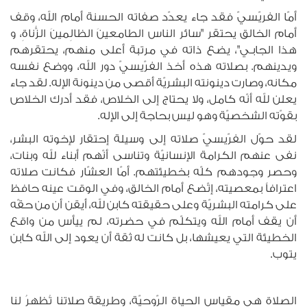
أمّا الفريّسيّ فقد جاء يعدّد صفاته الحسنة أمام الله، وقف
أمام الخالق يحتقر "سائر الناس الطامعينَ الظالِمينَ الزُّناةِ، و
هذا الجابـي"، يضع ذاته في مرتبة أعلى منهم، يحتقرهم
ويدينهم. بصلاته هذه أخذ الفرّيسيّ دور الله، ووضع نفسه
مكانه، وصارت دينونته البشريّة أقصى من دينونة الإله. لقد جاء
يعلن لله أنّه كامل، ولا يحتاج إلى الخلاص، فقد أدرك الخلاص
بقوّته الشخصيّة وهو ليس بحاجة إلى الإله.
لقد حوّل الفرّيسيّ صلاته إلى وسيلة إحتقار لإخوته البشر،
نفى عنهم الكرامة الإنسانيّة وتناسى أنّهم أبناء لله وبنات،
وحصر وجودهم كلّه بخطيئتهم. أمّا العشّار فكانت صلاته
اعترافاً بمعصيته، إتّضع أمام الخالق، وفي الوقت عينه حافظ
على كرامته البشريّة وعلى حقيقته كابن لله، أيقن أن من حقّه
أن يقف أمام الله ويتكلّم في حضرته، لم ييأس من واقع
الخطيئة التي يعيشها، بل كانت له ثقة أن يعود إلى الله كابن
يتوب.
الصلاة هي مقياس الحياة الرّوحيّة، وطريقة صلاتنا تُظهرُ لنا