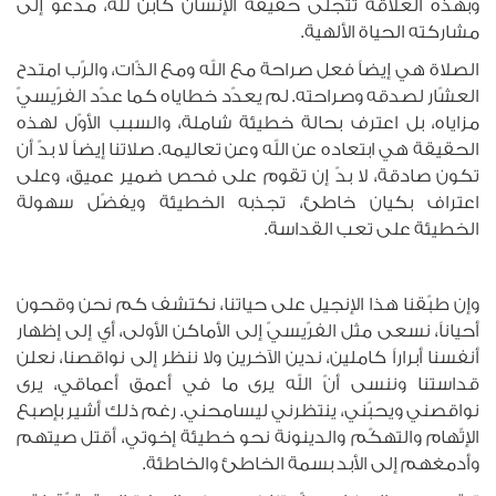
وبهذه العلاقة تتجلّى حقيقة الإنسان كابن لله، مدعوّ إلى
مشاركته الحياة الألهية.
الصلاة هي إيضاً فعل صراحة مع الله ومع الذّات، والرّب امتدح
العشّار لصدقه وصراحته. لم يعدّد خطاياه كما عدّد الفرّيسيّ
مزاياه، بل اعترف بحالة خطيئة شاملة، والسبب الأوّل لهذه
الحقيقة هي ابتعاده عن الله وعن تعاليمه. صلاتنا إيضاً لا بدّ أن
تكون صادقة، لا بدّ إن تقوم على فحص ضمير عميق، وعلى
اعتراف بكيان خاطئ، تجذبه الخطيئة ويفضّل سهولة
الخطيئة على تعب القداسة.
وإن طبّقنا هذا الإنجيل على حياتنا، نكتشف كم نحن وقحون
أحياناً، نسعى مثل الفرّيسيّ إلى الأماكن الأولى، أي إلى إظهار
أنفسنا أبراراً كاملين، ندين الآخرين ولا ننظر إلى نواقصنا، نعلن
قداستنا وننسى أنّ الله يرى ما في أعمق أعماقي، يرى
نواقصني ويحبّني، ينتظرني ليسامحني. رغم ذلك أشير بإصبع
الإتّهام والتهكّم والدينونة نحو خطيئة إخوتي، أقتل صيتهم
وأدمغهم إلى الأبد بسمة الخاطئ والخاطئة.