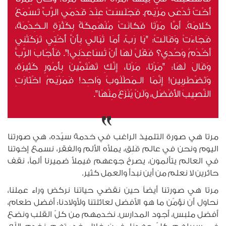
أُخْتٌ تُدْعَى مَرْيَم. فَجَلَسَتْ عِنْدَ قَدَمَي الرَّبِّ تَسْمَعُ
كَلامَهُ. أَمَّا مَرْتَا فَكانَتْ مُنْهَمِكَةً بِكَثْرَةِ الـخِدْمَة،
فَجَاءَتْ وَقَالَتْ: "يَا رَبّ، أَمَا تُبَالي بِأَنَّ أُخْتِي تَرَكَتْنِي
أَخْدُمُ وَحْدِي؟ فَقُلْ لَهَا أَنْ تُسَاعِدَنِي!". فَأَجَابَ الرَّبُّ
وَقَالَ لَهَا: "مَرْتا، مَرْتا، إِنَّكِ تَهْتَمِّينَ بِأُمُورٍ كَثِيرَة،
وَتَضْطَرِبِين! إِنَّمَا الـمَطْلُوبُ وَاحِد! فَمَرْيَمُ اخْتَارَتِ
النَّصِيبَ الأَفْضَل، وَلَنْ يُنْزَعَ مِنْهَا".
مرتا هي صورة التلميذ الراغب في خدمة سيّده، هي صورتنا
اليوم ونحن في عالم قَلِق، يملأه الألم والفقر، نسمع إخوتنا
في العالم يتألمون، يصرخ جوعهم فيملأ ضميرنا ألماً، نقف
حائرين لا نعلم من أين نبدأ والعمل كثير.
مرتا هي صورتنا أيضاً حين نقضي حياتنا نركض وراء عملنا،
نحاول أن نؤمّن ما هو الأفضل لعائلتنا ولأولادنا: أفضل طعام،
أفضل ملبس، أجود المدارس. نخدمهم من كلّ القلب ونضع