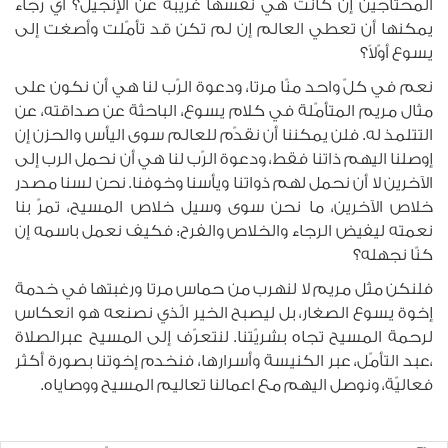
المحتاجين إن كانت هي نفسها غريبة عن الإنجيل؟ أيّ رجاء
يمكنها أن تعطي العالم إن لم تكن قد تأمّلت وأصغت إلى
يسوع أوّلاً؟
نعم في كلّ واحد منّا مرتا، ودعوة الرّب لنا هي أن نكون على
مثال مريم المتأمّلة في كلام يسوع، الباحثة عن صداقته، عن
التتلمذ له. فلن يمكننا أن نقدّم للعالم سوى اليأس والحزن إن
إوصلنا اليهم ذاتنا فقط، ودعوة الرّب لنا هي أن نحمل الرب إلى
الآخرين لا أن نحمل لهم ذواتنا ويأسنا وخوفنا. نحن لسنا مصدر
خلاص الآخرين، ما نحن سوى وسيل خلاص المسيح، تمرّ بنا
نعمته ليفيض الرجاء والخلاص والفرح: فكيف نعمل باسمه إن
كنّا نجهله؟
فلنكن مثل مريم لا لنهرب من حماس مرتا ورغبتها في خدمة
إخوة يسوع الصغار، بل ليصبح الخير الّذي نصنعه هو انعكاس
لرحمة المسيح تجاه بشريّتنا. لنتعرّف إلى المسيح عبرالصلاة
،عبد التأمّل، عبر الكنيسة وأسرارها، فنخدم إخوتنا بصورة أكثر
فعاليّة، ونوصل اليهم مع اعمالنا تعاليم المسيح ووصاياه.