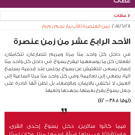
عظات
عظات
٢٨‏/٦‏/٢٠١٧
زمن العنصرة | الأب بيار نجم ر.م.م
الأحد الرابع عشر من زمن عنصرة
في داخل كلّ واحد منّا مرتا ومريم تتصارعان، تتكاملان،
تفعلان كل ما بوسعهما ليفرح يسوع. في داخل كل واحد منّا
إنسان يسعى للتفتيش عن يسوع، يجلس عند قدميه، يستمع
اليه، يصغي إلى تعاليمه. وفي كلّ واحد منّا مرتا الساعية إلى
العمل، لا تكتفي بالايمان، وبالإصغاء، بل تظنّ أنّها قادرة على
جعل يسوع يفرح بعملها، بجهدها وتعبها.
(لوقا 10: 38 - 42)
فيمَا كَانُوا سَائِرين، دَخَلَ يَسُوعُ إِحْدَى القُرَى،
فاسْتَقْبَلَتْهُ في بَيتِهَا امْرَأَةٌ اسْمُها مَرْتا. وَكانَ لِمَرْتَا