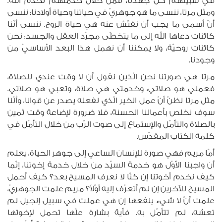
في سبيلهم كلّ جهدنا، فمن خلال خدمتهم نخدم الله.
ومثل مرتا، ننسى ما هو جوهريّ في حياتنا وحياة أولادنا: ننسى
أنّ أسمى ما يجب أن نفتّش عنه هي حياة الروح. ننسى أنّنا
كائنات دعاها الله إلى ما يتخطّى مجرّد العقل والجسد: نحن
كائنات روحيّة، ولا يمكننا أن نهمل هذا البعد الأساسيّ من
وجودنا.
مرتا هي صورتنا نحن الّذين نقول أن لا وقت عندي للصلاة،
فعملي هو صلاتي، وخدمتي هي صلاة، وتعبي هو صلاتي.
مثل مرتا نظنّ أنّ عمل الخير الّذي نفعله يصدر عن قوانا، وأنّنا
سوف نخلص بأعمالنا الحسنة، فلا ضرورة لإضاعة وقت ثمين
بالصلاة والتأمّل والإستماع إلى صوت الرّب من خلال التأمّل في
كلمة الكتاب المقدّس.
أمّا مريم فهي صورة للإنسان الساعي إلى جوهر الحياة، يعلم
أن واجبنا الأوّل هو خدمة السيّد من خلال خدمة إخوتنا، إنّما
كيف نخدم أخوتنا إن كنّا لا نعرف المسيح بعد؟ كيف أحمل
المسيح للآخرين إن لم أتعرّف إليه أوّلاً؟ مريم علمت الجوهريّ،
علمت أنّ لا شيء ينفعها إن هي عملت في سبيل إنجيل لم
تعشه، لم تتأمّل به. فأية بشارة علّها تحمل لإخوتها