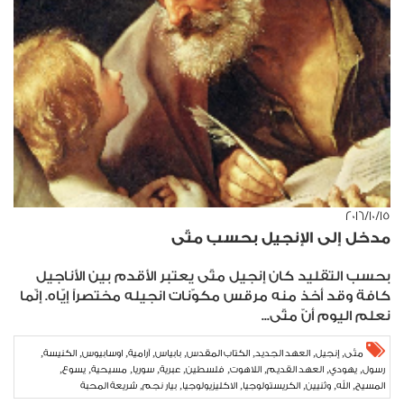
١٥‏/١٠‏/٢٠١٦
مدخل إلى الإنجيل بحسب متّى
بحسب التقليد كان إنجيل متّى يعتبر الأقدم بين الأناجيل
كافة وقد أخذ منه مرقس مكوّنات انجيله مختصراً إيّاه. إنّما
نعلم اليوم أنّ متّى...
,
,
,
,
,
,
,
,
متّى
إنجيل
العهد الجديد
الكتاب المقدس
بابياس
آرامية
اوسابيوس
الكنيسة
,
,
,
,
,
,
,
,
,
رسول
يهودي
العهد القديم
اللاهوت
فلسطين
عبرية
سوريا
مسيحية
يسوع
,
,
,
,
,
,
المسيح
الله
وثنيين
الكريستولوجيا
الاكليزيولوجيا
بيار نجم
شريعة المحبة