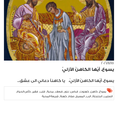
١٥‏/١١‏/٢٠١٦
يسوع، أيّها الكاهنُ الأزليّ
يسوع، أيّها الكاهنُ الأزليّ، يا كاهناً دعاني الى عِشقِ...
,
,
,
,
,
,
,
,
,
,
يسوع
كاهن
كهنوت
قداس
نذور
ضعف
محبة
قلب
فقير
كأس الحياة
,
,
,
,
,
,
الصليب
الجلجلة
الرب
المسيح
صلاة
كهنة
شريعة المحبة