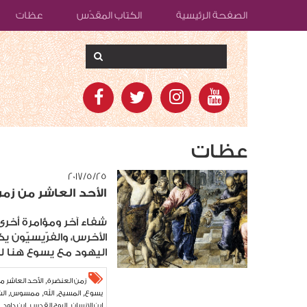
الصفحة الرئيسية
الكتاب المقدّس
عظات
عظات
٢٥‏/٥‏/٢٠١٧
الأحد العاشر من زم
شفاء آخر ومؤامرة أخرى
الأخرس، والفرّيسيّون
اليهود مع يسوع هنا لم
,
زمن العنضرة
الأحد العاشر م
,
,
,
,
يسوع
المسيح
الله
ممسوس
ال
,
,
,
ابن الانسان
الروح القدس
ابن داود