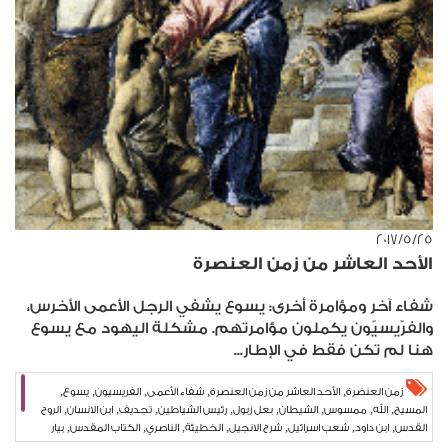
٢٥‏/٥‏/٢٠١٧
الأحد العاشر من زمن العنصرة
شفاء آخر ومؤامرة أخرى: يسوع يشفي الرجل الأعمى الأخرس،
والفرّيسيّون يكملون مؤامرتهم. مشكلة اليهود مع يسوع
هنا لم تكن فقط في الإطار...
,
,
,
,
,
زمن العنضرة
الأحد العاشر من زمن العنصرة
شفاء الأعمى
الفريسيون
يسوع
,
,
,
,
,
,
,
,
المسيح
الله
ممسوس
الشيطان
بعل زبول
رئيس الشياطين
تجديف
ابن الانسان
الروح
,
,
,
,
,
,
,
القدس
ابن داود
شعب اسرائيل
شرح الانجيل
الخطيئة
الناصري
الكتاب المقدس
بيار
,
نجم
شريعة المحبة