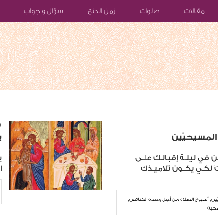
مقالات
صلوات
زمن الدنح
سؤال و جواب
١٧‏/
المسيحيّين
ب
ا مَن في ليلـة إقبالـك علـى
ب
َ لكـي يكــون تلاميـذك
ا
,
,
ين
أسبوع الصلاة من أجل وحدة الكنائس
محبة