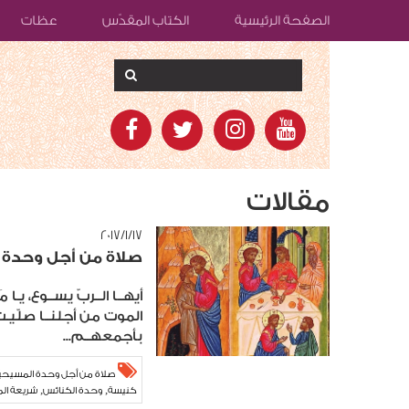
الصفحة الرئيسية
الكتاب المقدّس
عظات
مقالات
١٧‏/١‏/٢٠١٧
صلاة من أجل وحدة 
أيهــا الــربّ يســوع، يـ
الموت من أجلنــا صلّيـت
بأجمعهــم...
صلاة من أجل وحدة المسيحيّ
,
,
كنيسة
وحدة الكنائس
شريعة ال